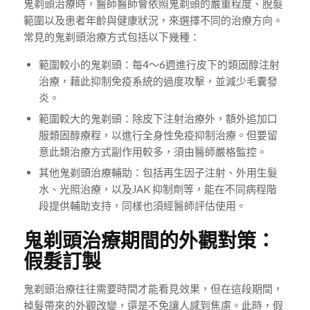
鬼剃頭治療時，醫師醫師會依照鬼剃頭的嚴重程度、脫髮
範圍以及患者年齡與健康狀況，來選擇不同的治療方向。
常見的鬼剃頭治療方式包括以下幾種：
範圍較小的鬼剃頭：每4～6週進行皮下的類固醇注射
治療，藉此抑制免疫系統的過度攻擊，並減少毛囊發
炎。
範圍較大的鬼剃頭：除皮下注射治療外，額外追加口
服類固醇療程，以進行全身性免疫抑制治療。但要留
意此類治療方式副作用較多，須由醫師嚴格監控。
其他鬼剃頭治療輔助：包括再生因子注射、外用生髮
水、光照治療，以及JAK 抑制劑等，能在不同病程階
段提供輔助支持，同樣也須經醫師評估使用。
鬼剃頭治療期間的外觀對策：
假髮訂製
鬼剃頭治療往往需要時間才能看見效果，但在這段期間，
掉髮帶來的外觀改變，還是不免讓人感到焦慮。此時，假