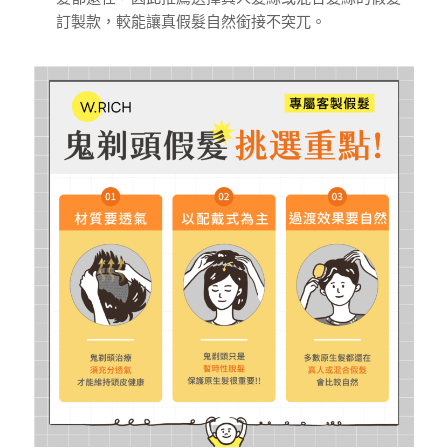
訂製款，較能讓真假髮自然銜接不突兀。