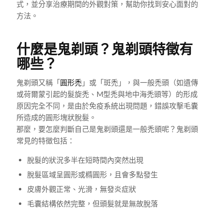
式，並分享治療期間的外觀對策，幫助你找到安心面對的
方法。
什麼是鬼剃頭？鬼剃頭特徵有
哪些？
鬼剃頭又稱「
圓形禿
」或「斑禿」，與一般禿頭（如遺傳
或荷爾蒙引起的髮旋禿、M型禿與地中海禿頭等）的形成
原因完全不同，是由於免疫系統出現問題，錯誤攻擊毛囊
所造成的圓形塊狀脫髮。
那麼，要怎麼判斷自己是鬼剃頭還是一般禿頭呢？鬼剃頭
常見的特徵包括：
脫髮的狀況多半在短時間內突然出現
脫髮區域呈圓形或橢圓形，且會多點發生
皮膚外觀正常、光滑，無發炎症狀
毛囊結構依然完整，但頭髮就是無故脫落