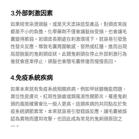
3.外部刺激因素
如果經常染燙頭髮，或是天天塗抹造型產品，對頭皮來說
都是不小的負擔，化學藥劑不僅會讓髮絲受損，也會讓毛
囊變得脆弱。若頭皮長期處在刺激環境下，就容易引發急
性發炎反應，導致毛囊周圍敏感、發熱或紅腫，進而出現
局部脫髮的鬼剃頭症狀。此類鬼剃頭在停止外部刺激行為
後就會逐漸停止，頭髮也會隨毛囊修復而慢慢長回。
4.免疫系統疾病
如果本來就有免疫系統相關疾病，例如甲狀腺機能問題、
異位性皮膚炎、紅斑性狼瘡或類風濕性關節炎，罹患鬼剃
頭的風險確實會比一般人更高。這類疾病的共同點在於免
疫系統調節異常，本來就容易引發錯誤反應，讓毛囊被誤
認為異物而遭到攻擊，也因此成為常見的鬼剃頭原因之
一。