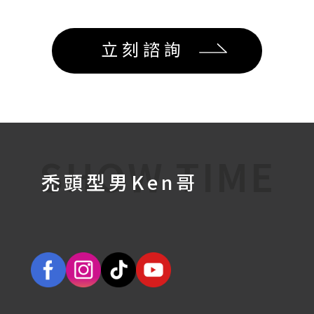
立刻諮詢
SHOW TIME
禿頭型男ken哥