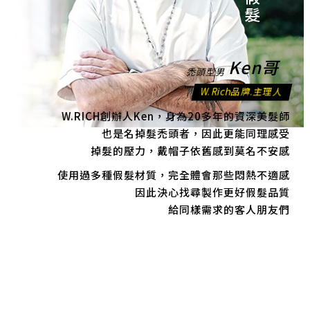
Ken哥
禿頭型男
W.Rich品牌.主理人
W.RICH創辦人Ken，身為20多年的資深美髮師
也是名掉髮禿頭者，因此更能同理感受
掉髮的壓力，戴帽子依舊感到莫名不安感
使用過多種假髮材質，完全體會那些悶熱不適感
因此決心找尋製作更好假髮品質
給同樣需求的客人朋友們