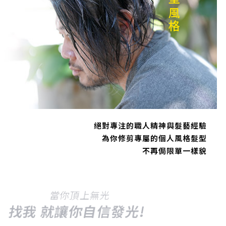
髮型風格
絕對專注的職人精神與髮藝經驗
為你修剪專屬的個人風格髮型
不再侷限單一樣貌
當你頂上無光
找我 就讓你自信發光!