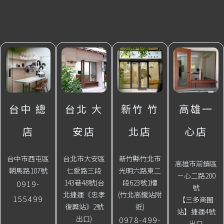
台中 總
台北 大
新竹 竹
高雄一
店
安店
北店
心店
台中市西屯區
台北市大安區
新竹縣竹北市
高雄市前鎮區
朝馬路107號
仁愛路三段
光明六路東二
ㄧ心二路200
143巷48號(台
段623號1樓
0919-
號
北捷運《忠孝
(竹北高鐵站附
155499
【三多商圈
復興站》2號
近)
站】捷運4號
出口)
0978-499-
出口