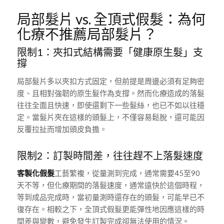
局部髮片 vs. 全頂式假髮：為何
化療不推薦局部髮片？
限制1：夾扣式結構需要「健康原生髮」支
撐
局部髮片多以夾扣方式固定，但前提是周邊必須有足夠密
度、且相對強韌的原生髮作為支撐。然而化療造成的落髮
往往全面且快速，即使還剩下一些髮絲，也已不如以往穩
定。當髮片夾在這樣的頭髮上，不僅容易鬆脫，還可能因
反覆拉扯而增加頭皮負擔。
限制2：訂製時間差，往往趕不上落髮速度
客製化假髮
工藝繁複，從量測到完成，通常需要45至90
天不等，但化療期間的落髮速度，
通常
遠快於這個時程，
等到成品完成時，當初量測時還存在的頭髮，可能早已不
復存在。相較之下，全頂式假髮更能彈性地因應這樣的時
間差與變數，避免發生訂製完成卻無法使用的情況。