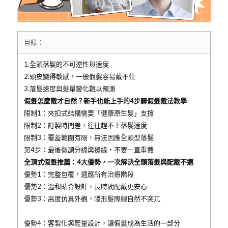
目錄：
1.全頭落髮的不可逆性與速度
2.頭皮變得敏感，一般假髮容易戴不住
3.落髮速度與髮量變化難以預測
假髮怎麼戴才自然？新手也能上手的4步驟假髮戴法教學
限制1：夾扣式結構需要「健康原生髮」支撐
限制2：訂製時間差，往往趕不上落髮速度
限制3：覆蓋範圍有限，無法因應全頭型落髮
第4步：最後微調分線與邊緣，不要一直重戴
全頂式假髮推薦：4大優勢，一次解決全頭落髮與配戴不適
優勢1：完整包覆，適應所有治療階段
優勢2：溫和貼合設計，長時間配戴更安心
優勢3：高度仿真外觀，隱形髮際線自然不突兀
優勢4：客製化與輕量設計，讓假髮成為生活的一部分