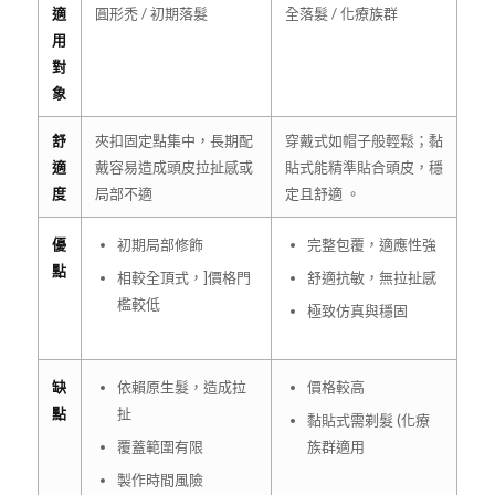
適
圓形禿 / 初期落髮
全落髮 / 化療族群
用
對
象
舒
夾扣固定點集中，長期配
穿戴式如帽子般輕鬆；黏
適
戴容易造成頭皮拉扯感或
貼式能精準貼合頭皮，穩
度
局部不適
定且舒適 。
優
初期局部修飾
完整包覆，適應性強
點
相較全頂式，]價格門
舒適抗敏，無拉扯感
檻較低
極致仿真與穩固
缺
依賴原生髮，造成拉
價格較高
點
扯
黏貼式需剃髮 (化療
覆蓋範圍有限
族群適用
製作時間風險