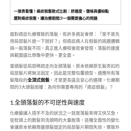
一張表看懂！癌症假髮款式比較：舒適度、價格與優缺點
選對癌症假髮，讓治療期間少一個需要擔心的問題
面對癌症化療導致的落髮，有許多病友會想：「是不是先
用局部髮片遮一下就好？」但癌症病人在假髮的挑選邏輯
與一般落髮不同，真正進入療程後就會發現，落髮的速度
與範圍遠比想像中更快、更全面。
當頭髮從局部稀疏走向全頭落髮，原本依賴原生髮夾扣的
局部髮片將無法固定，因此能完整包覆頭型、適應所有落
髮階段的
全頂式假髮
，才是更長遠且安心的選擇。化療期
間的3大頭髮困擾：為何你需要專用的「癌症假髮」？
1.全頭落髮的不可逆性與速度
化療最讓人措手不及的狀況之一就是落髮來得又快又急，
從枕頭上的散髮到洗頭時的大量脫落，這種全面性的變化
會讓原本依賴周邊頭髮固定的局部髮片瞬間失效，導致外