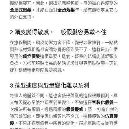
觀變得突兀。因此，選擇能完整包覆、無須擔心過渡期的
全頂式假髮
，才能在面對
全頭落髮
時，給您最穩定且安心
的外在支持。
2.頭皮變得敏感，一般假髮容易戴不住
在療程期間，頭皮防禦力會下降，變得非常脆弱，一點點
悶熱或材質粗糙都會讓你覺得癢到受不了，這就是為什麼
專用的
癌症假髮
這麼重要！透氣、輕量的結構能減輕頭皮
負擔，若搭配服貼度高的黏貼式設計與專用黏貼膠，更能
提升整體穩定與配戴舒適感。
3.落髮速度與髮量變化難以預測
每個人的體質不同，這也會使得落髮的進程很難預測，與
其每天提心吊膽地觀察髮量變化，不如選擇
客製化假髮
一
次解決所有煩惱。透過精細的
假髮邊條
工藝 ，打造自然的
隱形髮際線，即使露出額頭也不突兀，這種極致的
仿真假
髮
，不只能適應療程中所有的變化，還能幫助病友從容應