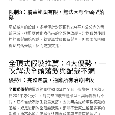
限制3：覆蓋範圍有限，無法因應全頭型落
髮
局部髮片的設計，多半僅針對頭頂約204平方公分內的稀
疏區域，很難應付化療帶來的全頭性改變。當側邊與後腦
杓的頭髮開始脫落，就會導致頭頂有髮片、但周圍卻明顯
稀疏的落差感，反而更加突兀。
全頂式假髮推薦：4大優勢，一
次解決全頭落髮與配戴不適
優勢1：完整包覆，適應所有治療階段
全頂式假髮
的覆蓋範圍從頭頂延伸至耳下與鬢角（面積大
於204平方公分），能完整包覆整體頭型。與局部髮片不
同，它不需依賴原生髮量支撐，因此無論處於療程初期的
落髮、或是後期的全落髮狀態，都能不受原生髮量多寡的
影響，也不必擔心假髮無法固定或需要反覆更換款式。