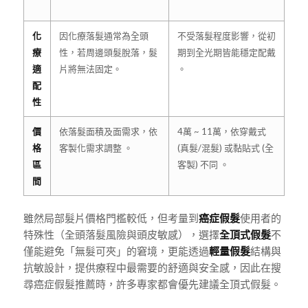
化
因化療落髮通常為全頭
不受落髮程度影響，從初
療
性，若周邊頭髮脫落，髮
期到全光期皆能穩定配戴
適
片將無法固定。
。
配
性
價
依落髮面積及面需求，依
4萬 ~ 11萬，依穿戴式
格
客製化需求調整 。
(真髮/混髮) 或黏貼式 (全
區
客製) 不同 。
間
雖然局部髮片價格門檻較低，但考量到
癌症假髮
使用者的
特殊性（全頭落髮風險與頭皮敏感），選擇
全頂式假髮
不
僅能避免「無髮可夾」的窘境，更能透過
輕量假髮
結構與
抗敏設計，提供療程中最需要的舒適與安全感，因此在搜
尋癌症假髮推薦時，許多專家都會優先建議全頂式假髮。