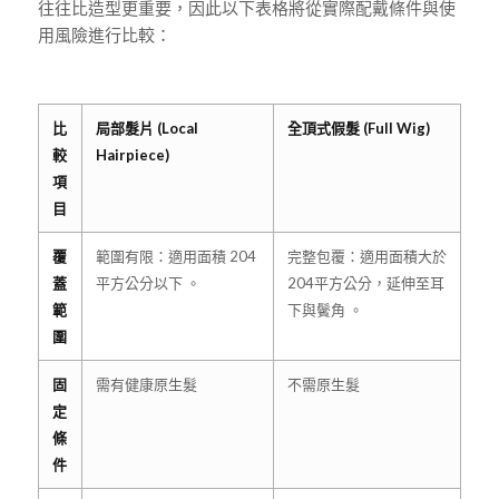
往往比造型更重要，因此以下表格將從實際配戴條件與使
用風險進行比較：
比
局部髮片 (Local
全頂式假髮 (Full Wig)
較
Hairpiece)
項
目
覆
範圍有限：適用面積 204
完整包覆：適用面積大於
蓋
平方公分以下 。
204平方公分，延伸至耳
範
下與鬢角 。
圍
固
需有健康原生髮
不需原生髮
定
條
件