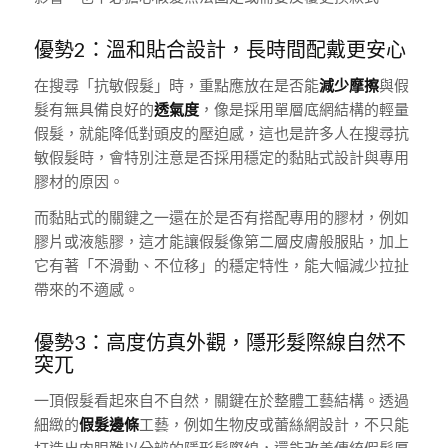
優勢2：溫和貼合設計，長時間配戴更安心
在搜尋「抗敏假髮」時，重點應放在是否能
減少摩擦
與假
髮有無具備良好的
透氣度
，像是採用單層底網結構的輕量
假髮，就能降低對頭皮的壓迫感，這也是許多人在搜尋抗
敏假髮時，會特別注意是否採用穩定的黏貼式設計與專用
膠材的原因。
而黏貼式的關鍵之一還在於是否有搭配專用的膠材，例如
膠片或液態膠，這才能讓假髮像第二層皮膚般服貼，加上
它有著「不滑動、不位移」的穩定特性，能大幅減少拉扯
帶來的不適感。
優勢3：高度仿真外觀，隱形髮際線自然不
突兀
一頂假髮看起來自不自然，關鍵在於整體工藝結構。透過
細緻的
假髮邊條
工藝，例如生物皮或蕾絲網設計，不只能