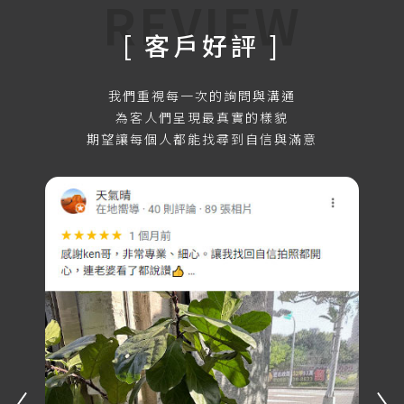
REVIEW
[ 客戶好評 ]
我們重視每一次的詢問與溝通
為客人們呈現最真實的樣貌
期望讓每個人都能找尋到自信與滿意