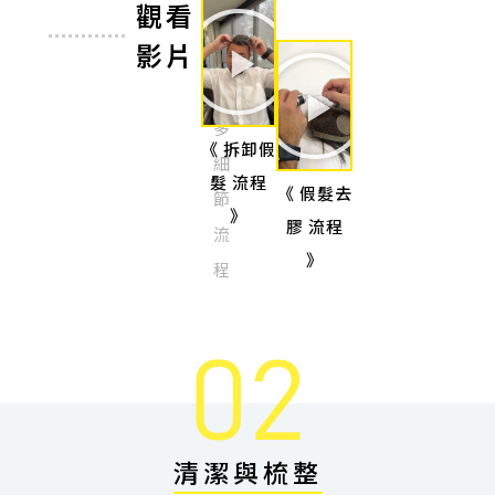
觀看
影片
更
多
《 拆卸假
細
髮 流程
《 假髮去
節
》
膠 流程
流
》
程
清潔與梳整