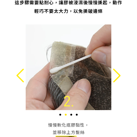
這步驟需要點耐心，讓膠被浸濕後慢慢撕起，動作
輕巧不要太大力，以免撕破邊條
潔液
慢慢軟化底膠黏性，
並移除上方髮絲
這步