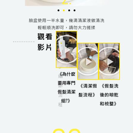
組》
臉盆使用一半水量，幾滴清潔液做清洗
第1
唷!
輕輕順洗即可，請勿大力搓揉
觀看
影片
更
多
《為什麼
細
要用專門
節
《清潔假
《假髮洗
假髮清潔
髮流程》
後的晾乾
流
組?》
和梳整》
程