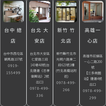
台中 總
台北 大
新竹 竹
高雄一
店
安店
北店
心店
台中市西屯區
台北市大安區
新竹縣竹北市
高雄市前鎮區
朝馬路107號
仁愛路三段
光明六路東二
ㄧ心二路200
143巷48號(台
段623號1樓
0919-
號
北捷運《忠孝
(竹北高鐵站附
155499
【三多商圈
復興站》2號
近)
站】捷運4號
出口)
0978-499-
出口
0978-499-
266
0978-499-
336
299