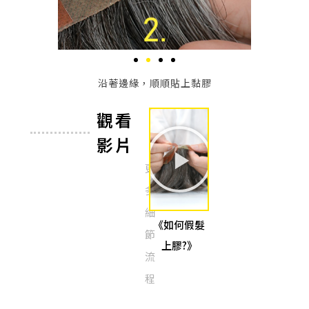
沿著邊緣，順順貼上黏膠
膠
觀看
影片
更
多
細
《如何假髮
節
上膠?》
流
程