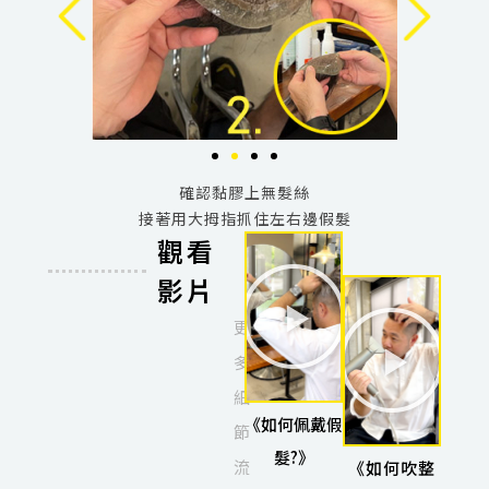
層油面
確認黏膠上無髮絲
做保養
接著用大拇指抓住左右邊假髮
觀看
影片
更
多
細
《如何佩戴假
節
髮?》
流
《如何吹整