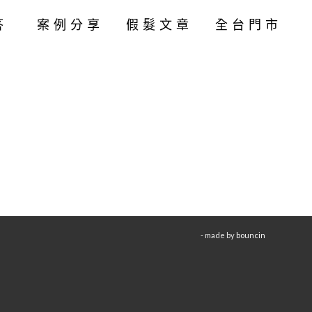
答
案例分享
假髮文章
全台門市
- made by
bouncin