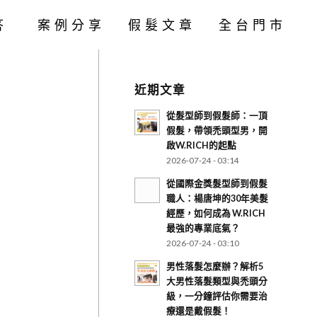
答
案例分享
假髮文章
全台門市
近期文章
從髮型師到假髮師：一頂
假髮，帶領禿頭型男，開
啟W.RICH的起點
2026-07-24 - 03:14
從國際金獎髮型師到假髮
職人：楊唐坤的30年美髮
經歷，如何成為 W.RICH
最強的專業底氣？
2026-07-24 - 03:10
男性落髮怎麼辦？解析5
大男性落髮類型與禿頭分
級，一分鐘評估你需要治
療還是戴假髮！