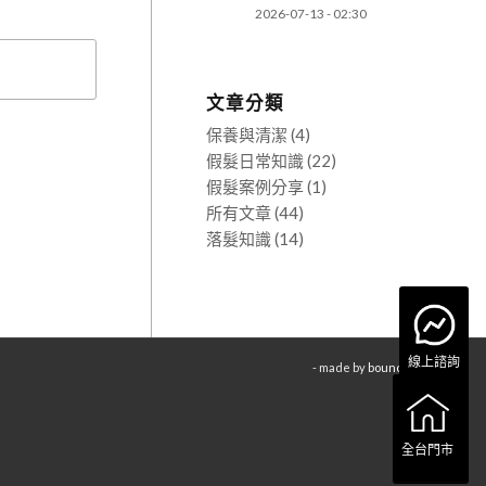
2026-07-13 - 02:30
文章分類
保養與清潔
(4)
假髮日常知識
(22)
假髮案例分享
(1)
所有文章
(44)
落髮知識
(14)
線上諮詢
- made by
bouncin
全台門市
全台門市