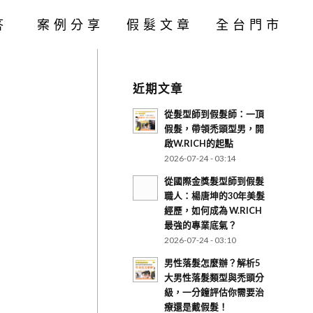
答
案例分享
假髮文章
全台門市
近期文章
從髮型師到假髮師：一頂
假髮，帶領禿頭型男，開
啟W.RICH的起點
2026-07-24 - 03:14
從國際金獎髮型師到假髮
職人：楊唐坤的30年美髮
經歷，如何成為 W.RICH
最強的專業底氣？
2026-07-24 - 03:10
男性落髮怎麼辦？解析5
大男性落髮類型與禿頭分
級，一分鐘評估你需要治
療還是戴假髮！