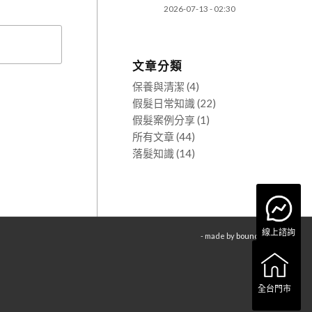
2026-07-13 - 02:30
文章分類
保養與清潔
(4)
假髮日常知識
(22)
假髮案例分享
(1)
所有文章
(44)
落髮知識
(14)
線上諮詢
- made by
bouncin
全台門市
全台門市