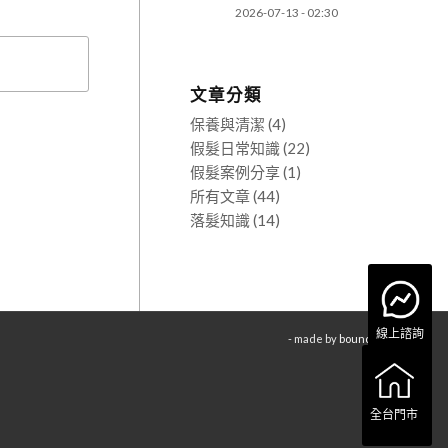
2026-07-13 - 02:30
文章分類
保養與清潔
(4)
假髮日常知識
(22)
假髮案例分享
(1)
所有文章
(44)
落髮知識
(14)
線上諮詢
- made by
bouncin
全台門市
全台門市