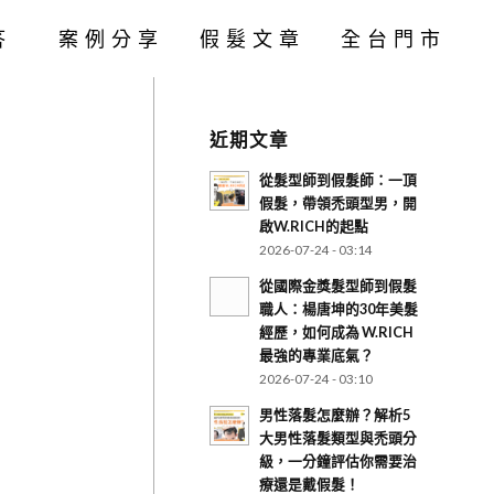
答
案例分享
假髮文章
全台門市
近期文章
從髮型師到假髮師：一頂
假髮，帶領禿頭型男，開
啟W.RICH的起點
2026-07-24 - 03:14
從國際金獎髮型師到假髮
職人：楊唐坤的30年美髮
經歷，如何成為 W.RICH
最強的專業底氣？
2026-07-24 - 03:10
男性落髮怎麼辦？解析5
大男性落髮類型與禿頭分
級，一分鐘評估你需要治
療還是戴假髮！