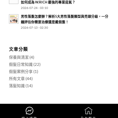
如何成為 W.RICH 最強的專業底氣？
2026-07-24 - 03:10
男性落髮怎麼辦？解析5大男性落髮類型與禿頭分級，一分
鐘評估你需要治療還是戴假髮！
2026-07-13 - 02:30
文章分類
保養與清潔
(4)
假髮日常知識
(22)
假髮案例分享
(1)
所有文章
(44)
落髮知識
(14)
Copyright © 2025 W.RICH 假髮專科 All Rights Reserved.
- made by
bouncin