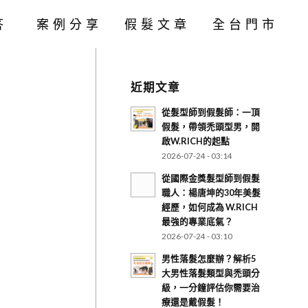
答
案例分享
假髮文章
全台門市
近期文章
從髮型師到假髮師：一頂
假髮，帶領禿頭型男，開
啟W.RICH的起點
2026-07-24 - 03:14
從國際金獎髮型師到假髮
職人：楊唐坤的30年美髮
經歷，如何成為 W.RICH
最強的專業底氣？
2026-07-24 - 03:10
男性落髮怎麼辦？解析5
大男性落髮類型與禿頭分
級，一分鐘評估你需要治
療還是戴假髮！