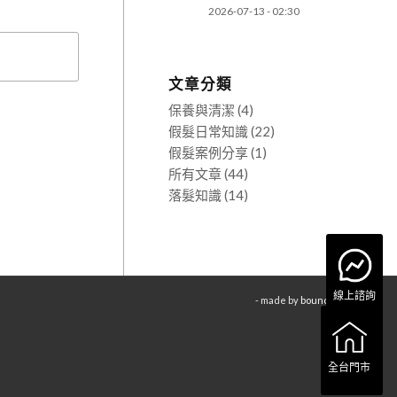
2026-07-13 - 02:30
文章分類
保養與清潔
(4)
假髮日常知識
(22)
假髮案例分享
(1)
所有文章
(44)
落髮知識
(14)
線上諮詢
- made by
bouncin
全台門市
全台門市