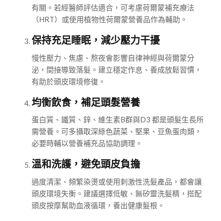
有關。若經醫師評估適合，可考慮荷爾蒙補充療法
（HRT）或使用植物性荷爾蒙營養品作為輔助。
保持充足睡眠，減少壓力干擾
慢性壓力、焦慮、熬夜會影響自律神經與荷爾蒙分
泌，間接導致落髮。建立穩定作息、養成放鬆習慣，
有助於頭皮環境修復。
均衡飲食，補足頭髮營養
蛋白質、鐵質、鋅、維生素B群與D3 都是頭髮生長所
需營養。可多攝取深綠色蔬菜、堅果、豆魚蛋肉類，
必要時輔以營養補充品協助調理。
溫和洗護，避免頭皮負擔
過度清潔、頻繁染燙或使用刺激性洗髮產品，都會讓
頭皮環境失衡。建議選擇低敏、無矽靈洗髮精，搭配
頭皮按摩幫助血液循環，養出健康髮根。