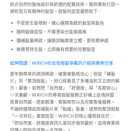
結合自然的髮絲設計與舒適的配戴技術，幫妳重新打造一
頭有型又有精神的髮型。假髮的造型優勢如下：
不受原生髮限制，隨心選擇喜歡的髮型與髮色
隨時變換造型，不需燙染也能換風格
彌補髮量稀疏，讓臉部輪廓更立體、更有精神感
無需等待生髮，立即擁有想要的完整髮型
延伸閱讀：W.RICH在女性假髮穿戴的介紹與案例分享
更年期帶來的頭頂稀疏，確實會動搖信心；但從「補髮
片」到「整頂假髮」，妳已經看見了多種溫和又立即的解
方。最後，若想把「自然度」「舒適度」與「長期安心」
一次兼顧，W.RICH 的專業假髮服務正好補上這塊拼圖：
真實自然感、透氣輕薄、客製修剪以及完整售後服務。
不論妳選擇局部補髮片來「點綴」髮量，或想用整頂假髮
「一次到位」重塑造型，W.RICH 的核心優勢就在於：
「把自然度、舒適度與持久度同步做到最好，並用專業與
同理心陪妳完成每一次改變」。