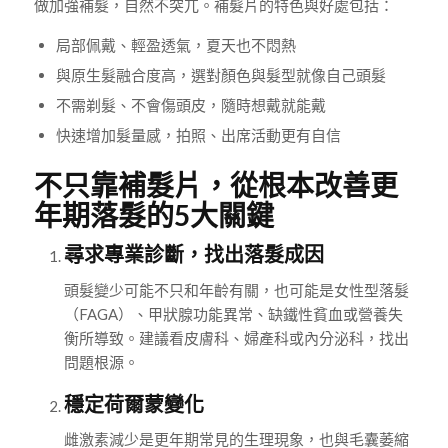
做加強補髮，自然不突兀。補髮片的特色與好處包括：
局部佩戴、輕盈透氣，夏天也不悶熱
與原生髮融合度高，選對顏色與髮型就像自己頭髮
不需剃髮、不會傷頭皮，隨時想戴就能戴
快速增加髮量感，拍照、出席活動更有自信
不只靠補髮片，從根本改善更
年期落髮的5大關鍵
尋求專業診斷，找出落髮成因
頭髮變少可能不只和年齡有關，也可能是女性型落髮
（FAGA）、甲狀腺功能異常、缺鐵性貧血或營養失
衡所導致。建議看皮膚科、婦產科或內分泌科，找出
問題根源。
穩定荷爾蒙變化
雌激素減少是更年期常見的生理現象，也與毛囊萎縮