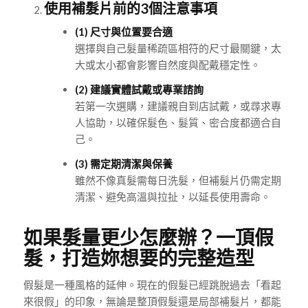
使用補髮片前的3個注意事項
(1) 尺寸與位置要合適
選擇與自己髮量稀疏區相符的尺寸最關鍵，太
大或太小都會影響自然度與配戴穩定性。
(2) 建議實體試戴或專業諮詢
若第一次選購，建議親自到店試戴，或尋求專
人協助，以確保髮色、髮質、密合度都適合自
己。
(3) 需定期清潔與保養
雖然不像真髮需每日洗髮，但補髮片仍需定期
清潔、避免高溫與拉扯，以延長使用壽命。
如果髮量更少怎麼辦？一頂假
髮，打造妳想要的完整造型
假髮是一種風格的延伸。現在的假髮已經跳脫過去「看起
來很假」的印象，無論是整頂假髮還是局部補髮片，都能