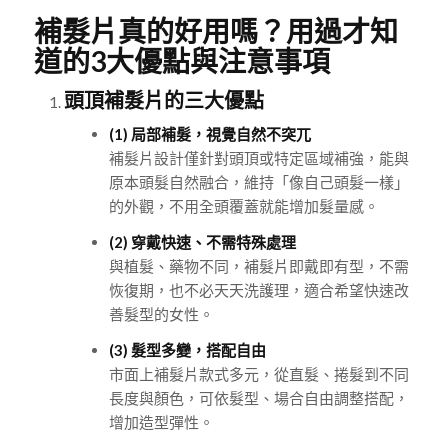
補髮片真的好用嗎？用過才知
道的3大優點與注意事項
頭頂補髮片的三大優點
(1) 局部補髮，視覺自然不突兀
補髮片設計僅針對頭頂或特定區域補強，能與
原本頭髮自然融合，維持「像自己頭髮一樣」
的外觀，不用全頭覆蓋就能增加髮量感。
(2) 穿戴快速、不需特殊處理
與植髮、藥物不同，補髮片即戴即有型，不需
恢復期，也不必天天洗護理，適合希望快速改
善髮型的女性。
(3) 髮型多變，搭配自由
市面上補髮片款式多元，從直髮、捲髮到不同
長度與顏色，可依髮型、場合自由調整搭配，
增加造型彈性。