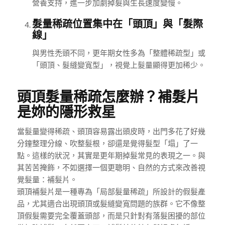
營養支持，進一步加劇掉髮與生長速度變慢。
髮量稀疏位置集中在「頭頂」與「髮際
線」
與男性禿頭不同，更年期女性多為「整體稀疏型」或
「頭頂、髮縫變寬型」，視覺上髮量顯得更加稀少。
頭頂髮量稀疏怎麼辦？補髮片
是妳的隱形救星
當髮量變得稀疏、頭頂容易露出頭皮時，出門多花了好幾
分鐘整理分線、吹整髮根，卻還是覺得髮型「塌」了一
點。這樣的狀況，其實是更年期掉髮常見的表現之一。與
其苦苦掩飾，不如選擇一個更聰明、自然的方式來改善視
覺髮量：補髮片。
頭頂補髮片是一種專為「局部髮量稀疏」所設計的假髮產
品，尤其適合出現頭頂或髮縫變寬問題的族群。它不像整
頂假髮需要完全覆蓋頭部，而是只針對有落髮困擾的部位