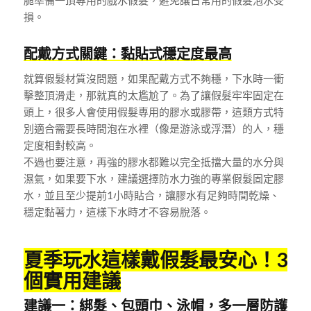
脆準備一頂專用的戲水假髮，避免讓日常用的假髮泡水受
損。
配戴方式關鍵：黏貼式穩定度最高
就算假髮材質沒問題，如果配戴方式不夠穩，下水時一衝
擊整頂滑走，那就真的太尷尬了。為了讓假髮牢牢固定在
頭上，很多人會使用假髮專用的膠水或膠帶，這類方式特
別適合需要長時間泡在水裡（像是游泳或浮潛）的人，穩
定度相對較高。
不過也要注意，再強的膠水都難以完全抵擋大量的水分與
濕氣，如果要下水，建議選擇防水力強的專業假髮固定膠
水，並且至少提前1小時貼合，讓膠水有足夠時間乾燥、
穩定黏著力，這樣下水時才不容易脫落。
夏季玩水這樣戴假髮最安心！3
個實用建議
建議一：綁髮、包頭巾、泳帽，多一層防護