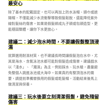
最安心
除了基本的配戴固定，也可以再加上防水泳帽、頭巾或遮
陽帽，不僅能減少水流衝擊導致假髮鬆脫，還能降低紫外
線對髮絲的傷害。如果是假髮綁成丸子頭或包頭造型，更
能穩固整體，讓你下水更放心。
建議二：減少泡水時間，不要讓假髮整頂浸
濕
就算選用耐濕材質，也不建議長時間讓假髮泡在水中，尤
其是海水、含氯泳池水都可能對假髮造成傷害。建議戲水
以「淺水」、「濺濕」為主，例如踩水、玩水槍，盡量避
免整個人跳進泳池或大海中。如果真的有整頂泡水的需
要，請提前準備替換用的假髮或乾髮帽，活動結束後馬上
做清潔與保養。
建議三：玩水後要立刻清潔假髮，避免殘留
傷害