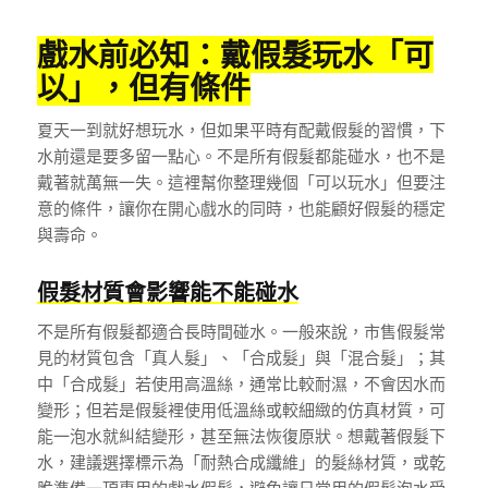
戲水前必知：戴假髮玩水「可
以」，但有條件
夏天一到就好想玩水，但如果平時有配戴假髮的習慣，下
水前還是要多留一點心。不是所有假髮都能碰水，也不是
戴著就萬無一失。這裡幫你整理幾個「可以玩水」但要注
意的條件，讓你在開心戲水的同時，也能顧好假髮的穩定
與壽命。
假髮材質會影響能不能碰水
不是所有假髮都適合長時間碰水。一般來說，市售假髮常
見的材質包含「真人髮」、「合成髮」與「混合髮」；其
中「合成髮」若使用高溫絲，通常比較耐濕，不會因水而
變形；但若是假髮裡使用低溫絲或較細緻的仿真材質，可
能一泡水就糾結變形，甚至無法恢復原狀。想戴著假髮下
水，建議選擇標示為「耐熱合成纖維」的髮絲材質，或乾