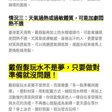
損壞的風險。
情況三：天氣過熱或過敏體質，可能加劇悶
熱不適
臺灣夏天濕熱，戴假髮再加上防水帽或頭巾，可能會讓頭
皮悶熱不適，尤其是皮膚敏感、容易出汗的人，更要留意
材質與透氣性，可以挑選透氣網底款，或戲水結束後馬上
更換乾燥用髮。
戴假髮玩水不是夢，只要做對
準備就沒問題！
戴假髮玩水其實不是禁忌，而是需要「多一點準備與選
擇」。選對材質、用對配戴方式、縮短泡水時間，再加上
活動後的清潔與保養，你就能像其他人一樣自在享受陽光
與水花的洗禮，不再擔心假髮成為束縛。夏天還在等什
麼？穿上泳衣、選好假髮，就出發去玩吧！