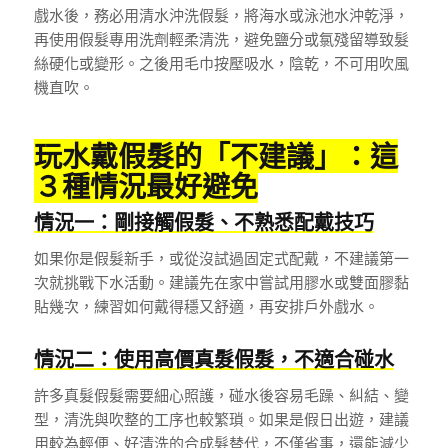
戲水後，務必用清水沖洗假髮，將海水或泳池水沖乾淨，
再使用假髮專用洗劑輕柔清洗，避免鹽分或氯殘留導致髮
絲硬化或變形。之後用毛巾按壓吸水，陰乾，不可用吹風
機直吹。
玩水戴假髮的「不建議」：這
３種情況最好避免
情況一：剛接觸假髮、不熟悉配戴技巧
如果你是假髮新手，或從沒試過固定式配戴，不建議第一
次就挑戰下水活動。建議先在家中嘗試用膠水或雙面膠黏
貼幾次，練習如何戴得穩又舒適，再安排戶外戲水。
情況二：使用高價真髮假髮，不適合碰水
許多真髮假髮需要細心照護，碰水後容易毛躁、糾結、變
型，清洗與吹整的工序也較繁瑣。如果是假日出遊，建議
用較為輕便、好清洗的合成髮替代，不僅省事，還能減少