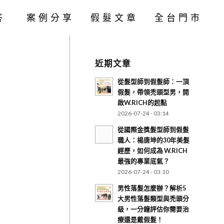
答
案例分享
假髮文章
全台門市
近期文章
從髮型師到假髮師：一頂
假髮，帶領禿頭型男，開
啟W.RICH的起點
2026-07-24 - 03:14
從國際金獎髮型師到假髮
職人：楊唐坤的30年美髮
經歷，如何成為 W.RICH
最強的專業底氣？
2026-07-24 - 03:10
男性落髮怎麼辦？解析5
大男性落髮類型與禿頭分
級，一分鐘評估你需要治
療還是戴假髮！