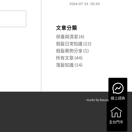
2026-07-13 - 02:30
文章分類
保養與清潔
(4)
假髮日常知識
(22)
假髮案例分享
(1)
所有文章
(44)
落髮知識
(14)
線上諮詢
- made by
bouncin
全台門市
全台門市