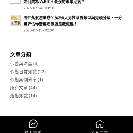
如何成為 W.RICH 最強的專業底氣？
2026-07-24 - 03:10
男性落髮怎麼辦？解析5大男性落髮類型與禿頭分級，一分
鐘評估你需要治療還是戴假髮！
2026-07-13 - 02:30
文章分類
保養與清潔
(4)
假髮日常知識
(22)
假髮案例分享
(1)
所有文章
(44)
落髮知識
(14)
Copyright © 2025 W.RICH 假髮專科 All Rights Reserved.
- made by
bouncin
線上諮詢
全台門市