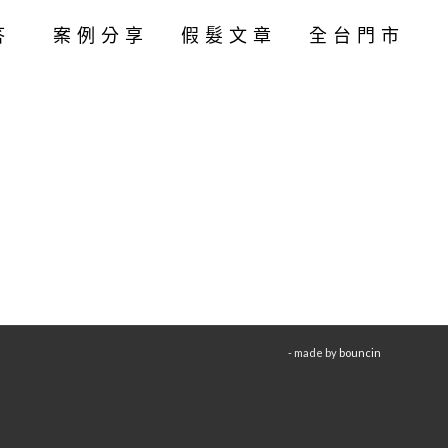
答
案例分享
假髮文章
全台門市
- made by
bouncin