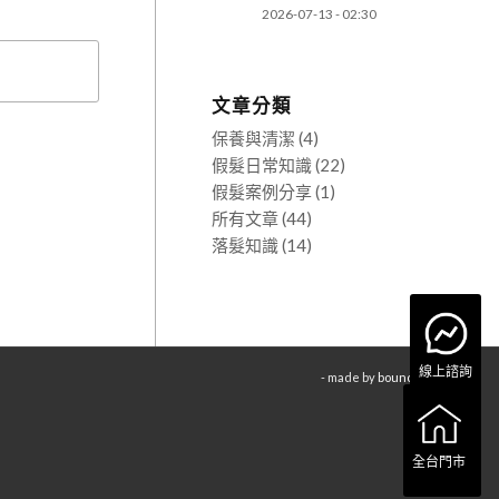
2026-07-13 - 02:30
文章分類
保養與清潔
(4)
假髮日常知識
(22)
假髮案例分享
(1)
所有文章
(44)
落髮知識
(14)
線上諮詢
- made by
bouncin
全台門市
全台門市