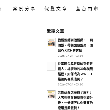
答
案例分享
假髮文章
全台門市
近期文章
從髮型師到假髮師：一頂
假髮，帶領禿頭型男，開
啟W.RICH的起點
2026-07-24 - 03:14
從國際金獎髮型師到假髮
職人：楊唐坤的30年美髮
經歷，如何成為 W.RICH
最強的專業底氣？
2026-07-24 - 03:10
男性落髮怎麼辦？解析5
大男性落髮類型與禿頭分
級，一分鐘評估你需要治
療還是戴假髮！