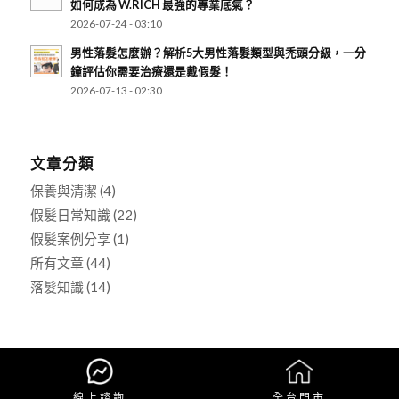
如何成為 W.RICH 最強的專業底氣？
2026-07-24 - 03:10
男性落髮怎麼辦？解析5大男性落髮類型與禿頭分級，一分
鐘評估你需要治療還是戴假髮！
2026-07-13 - 02:30
文章分類
保養與清潔
(4)
假髮日常知識
(22)
假髮案例分享
(1)
所有文章
(44)
落髮知識
(14)
Copyright © 2025 W.RICH 假髮專科 All Rights Reserved.
- made by
bouncin
線上諮詢
全台門市