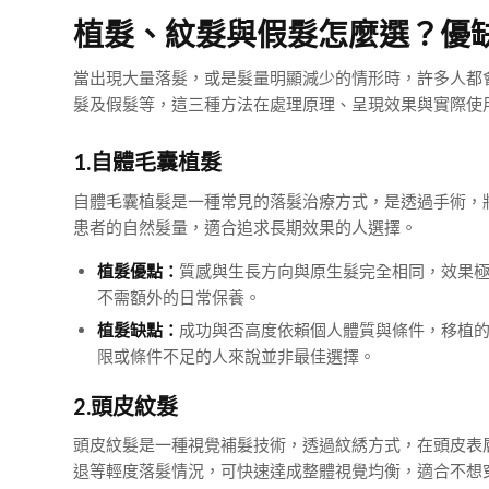
植髮、紋髮與假髮怎麼選？優
當出現大量落髮，或是髮量明顯減少的情形時，許多人都
髮及假髮等，這三種方法在處理原理、呈現效果與實際使
1.自體毛囊植髮
自體毛囊植髮是一種常見的落髮治療方式，是透過手術，
患者的自然髮量，適合追求長期效果的人選擇。
植髮優點：
質感與生長方向與原生髮完全相同，效果
不需額外的日常保養。
植髮缺點：
成功與否高度依賴個人體質與條件，移植
限或條件不足的人來說並非最佳選擇。
2.頭皮紋髮
頭皮紋髮是一種視覺補髮技術，透過紋綉方式，在頭皮表
退等輕度落髮情況，可快速達成整體視覺均衡，適合不想