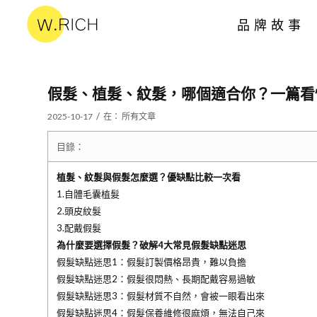
品牌故事
假髮、植髮、紋髮，哪個適合你？一篇看
/
2025-10-17
在：
所有文章
目錄：
植髮、紋髮與假髮怎麼選？優缺點比較一次看
1.自體毛囊植髮
2.頭皮紋髮
3.配戴假髮
為什麼要選擇假髮？破解4大常見假髮缺點迷思
假髮缺點迷思1：假髮訂製價格昂貴，難以負擔
假髮缺點迷思2：假髮很悶熱、長期配戴容易過敏
假髮缺點迷思3：假髮材質不自然，會被一眼看出來
假髮缺點迷思4：假髮保養維修很麻煩，無法自己來