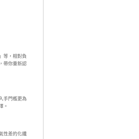
」等，相對負
，帶你重新認
入手門檻更為
擇。
氣性差的化纖