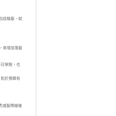
包括植髮、紋
，來增加落髮
每日穿脫，也
，對於預算有
禿或髮際線後