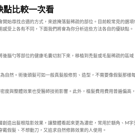
缺點比較一次看
會開始尋找合適的方式，來遮掩落髮稀疏的部位。目前較常見的選項
用感受上各有不同，下面我們將會為你分析這些方法各自的優缺點。
將後腦勺等部位的健康毛囊切割下來，移植到禿髮或毛髮稀疏的區域
極為自然。術後頭髮可如一般真髮般修剪、造型，不需要像假髮那樣
的密度與整體效果也受醫師技術影響。此外，植髮費用費用普遍偏高
層創造出髮根陰影效果，讓整體看起來更為濃密，常用於額角、M字
穿戴假髮、不想動刀，又追求自然修飾效果的人使用。