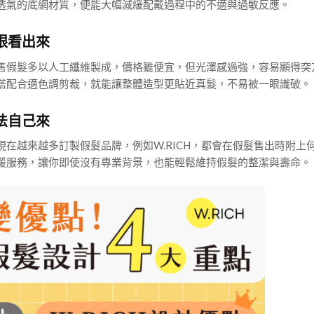
透氣的底網材質，便能大幅減緩配戴過程中的不適與過敏反應。
眼看出來
售假髮多以人工纖維製成，價格雖便宜，但光澤感過強，容易顯得突
搭配合適色調剪裁，就能讓整體造型更貼近真髮，不易被一眼識破。
法自己來
在越來越多訂製假髮品牌，例如W.RICH，都會在假髮售出時附上
援服務，讓你即使沒有專業背景，也能輕鬆維持假髮的整潔與壽命。