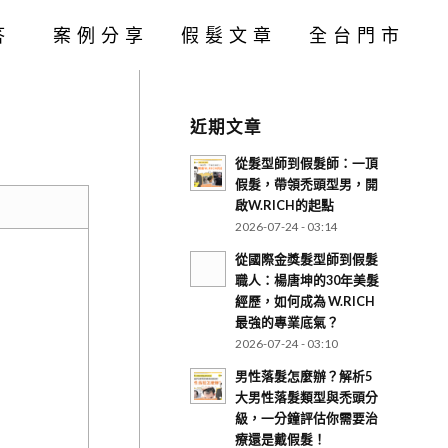
答
案例分享
假髮文章
全台門市
近期文章
從髮型師到假髮師：一頂
假髮，帶領禿頭型男，開
啟W.RICH的起點
2026-07-24 - 03:14
從國際金獎髮型師到假髮
職人：楊唐坤的30年美髮
經歷，如何成為 W.RICH
最強的專業底氣？
2026-07-24 - 03:10
男性落髮怎麼辦？解析5
大男性落髮類型與禿頭分
級，一分鐘評估你需要治
療還是戴假髮！