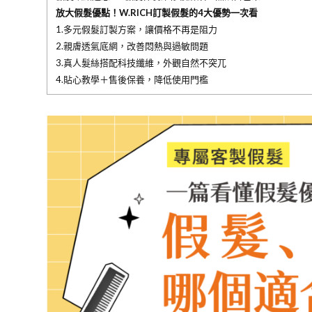
放大假髮優點！W.RICH訂製假髮的4大優勢一次看
1.多元假髮訂製方案，讓價格不再是阻力
2.親膚透氣底網，改善悶熱與過敏問題
3.真人髮絲搭配科技纖維，外觀自然不突兀
4.貼心教學＋售後保養，降低使用門檻