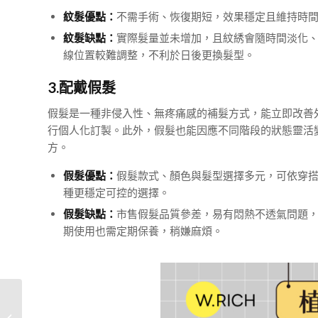
紋髮優點：
不需手術、恢復期短，效果穩定且維持時
紋髮缺點：
實際髮量並未增加，且紋綉會隨時間淡化
線位置較難調整，不利於日後更換髮型。
3.配戴假髮
假髮是一種非侵入性、無疼痛感的補髮方式，能立即改善
行個人化訂製。此外，假髮也能因應不同階段的狀態靈活
方。
假髮優點：
假髮款式、顏色與髮型選擇多元，可依穿
種更穩定可控的選擇。
假髮缺點：
市售假髮品質參差，易有悶熱不透氣問題
期使用也需定期保養，稍嫌麻煩。
孩子掉髮怎麼辦？有需
要購買兒童假髮嗎？4大