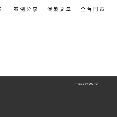
答
案例分享
假髮文章
全台門市
- made by
bouncin