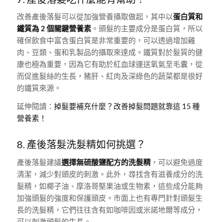
改善產後落髮可以從加強營養攝取做起，其中以
蛋白質和
鐵質為 2 個關鍵營養素
。頭髮的主要成分是蛋白質，所以
確保飲食中富含蛋白質是非常重要的，可以透過增加雞
肉、豆類、蛋和乳製品的攝取來達成。鐵質對於髮質的健
康也極為重要，因為它有助於紅血球運送氧氣至毛囊，從
而促進髮絲的生長，豬肝、紅肉及深綠色的蔬菜都是很好
的鐵質來源。
延伸閱讀：
掉髮要補充什麼？改善掉髮問題就靠這 15 種
營養素！
8. 產後落髮洗髮精如何挑選？
產後落髮建議
選擇無硫酸鹽配方的洗髮精
，可以避免過度
清潔，減少對頭皮的刺激。此外，尋找含有滋養成分的洗
髮精，如椰子油、摩洛哥堅果油或生物素，這些成分能夠
加強頭髮的強度和保護頭皮。市面上也有專門針對頭髮生
長的洗髮精，它們往往含有如咖啡因或米諾地爾等成分，
可以刺激頭髮的生長。