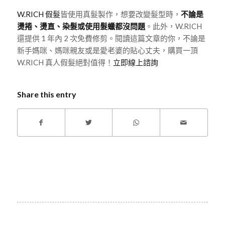
W.RICH 假髮
皆使用真髮製作，想要改變髮型時，
不論是
燙捲、燙直、染髮或使用髮蠟都沒問題
。此外，W.RICH
還提供 1 年內 2 次免費修剪。閱讀這篇文章的你，不論是
新手媽咪、媽咪親友或是愛老婆的貼心丈夫，購買一頂
W.RICH 真人假髮絕對值得！
立即線上諮詢
Share this entry