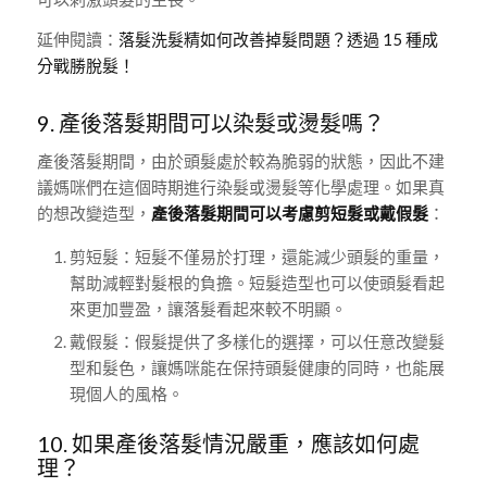
延伸閱讀：
落髮洗髮精如何改善掉髮問題？透過 15 種成
分戰勝脫髮！
9. 產後落髮期間可以染髮或燙髮嗎？
產後落髮期間，由於頭髮處於較為脆弱的狀態，因此不建
議媽咪們在這個時期進行染髮或燙髮等化學處理。如果真
的想改變造型，
產後落髮期間可以考慮剪短髮或戴假髮
：
剪短髮：短髮不僅易於打理，還能減少頭髮的重量，
幫助減輕對髮根的負擔。短髮造型也可以使頭髮看起
來更加豐盈，讓落髮看起來較不明顯。
戴假髮：假髮提供了多樣化的選擇，可以任意改變髮
型和髮色，讓媽咪能在保持頭髮健康的同時，也能展
現個人的風格。
10. 如果產後落髮情況嚴重，應該如何處
理？