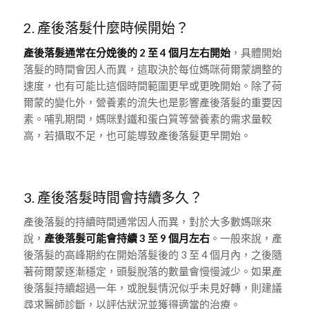
2. 產後落髮什麼時候開始？
產後落髮通常在分娩後的 2 至 4 個月左右開始
，具體開始
落髮的時間會因人而異，這取決於每位媽咪荷爾蒙調整的
速度，也有可能比這個時間範圍更早或更晚開始。除了荷
爾蒙的變化外，營養素的流失也是影響產後落髮的重要因
素。哺乳期間，媽咪對鐵和蛋白質等營養素的需求量較
高，若攝取不足，也可能導致產後落髮更早開始。
3. 產後落髮時間會持續多久？
產後落髮的持續時間通常因人而異，對於大多數媽咪來
說，
產後落髮可能會持續 3 至 9 個月左右
。一般來說，產
後落髮的高峰期約在開始落髮後的 3 至 4 個月內，之後隨
著荷爾蒙逐漸穩定，頭髮脫落的數量會慢慢減少。如果產
後落髮持續超過一年，或脫髮情況似乎未見好轉，則建議
尋求醫師診斷，以評估狀況並獲得適當的治療。