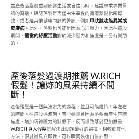
當產後落髮嚴重到影響生活或自信心時，建議尋求專業醫
師的幫助，確認落髮是否僅由生產後的荷爾蒙變化所導
致，或者是其他健康問題的警訊，例如
甲狀腺功能異常或
皮膚病
。此外，落髮也可能是因為心理壓力，因此在這段
期間，
適當的紓壓活動
對於減少壓力和焦慮是十分有幫助
的。
產後落髮過渡期推薦 W.RICH
假髮！讓妳的風采持續不間
斷！
產後落髮是一個無法避免的過程，並且可能維持 1 年左右
的時間。在這段過渡期，有些媽咪會因為落髮而產生容貌
焦慮，增加精神壓力的狀態下，反而導致落髮更加嚴重。
W.RICH 真人假髮
是解決此問題最好的選擇，相較於其他
方法，假髮最具立即性，可以瞬間恢復自信外型。