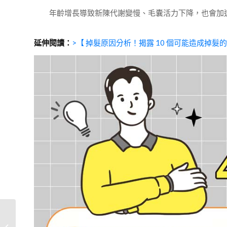
年齡增長導致新陳代謝變慢、毛囊活力下降，也會加
延伸閱讀：
>【 掉髮原因分析！揭露 10 個可能造成掉髮
產後落髮多久好？媽咪
必看 10 個掉髮問題一次