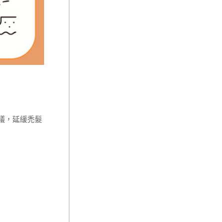
議，延緩禿髮