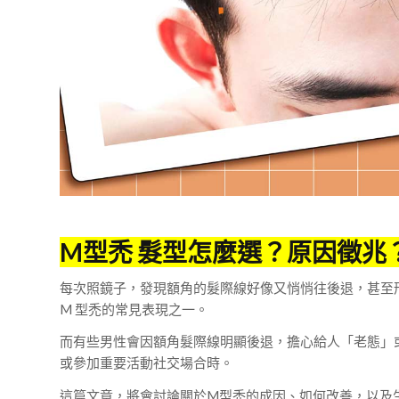
M型禿 髮型怎麼選？原因徵兆
每次照鏡子，發現額角的髮際線好像又悄悄往後退，甚至
M 型禿的常見表現之一。
而有些男性會因額角髮際線明顯後退，擔心給人「老態」
或參加重要活動社交場合時。
這篇文章，將會討論關於M型禿的成因、如何改善，以及