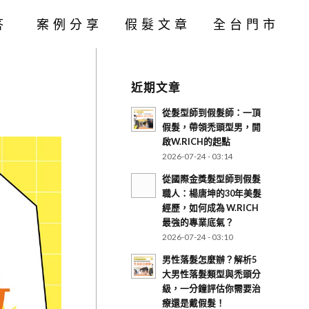
答
案例分享
假髮文章
全台門市
近期文章
從髮型師到假髮師：一頂
假髮，帶領禿頭型男，開
啟W.RICH的起點
2026-07-24 - 03:14
從國際金獎髮型師到假髮
職人：楊唐坤的30年美髮
經歷，如何成為 W.RICH
最強的專業底氣？
2026-07-24 - 03:10
男性落髮怎麼辦？解析5
大男性落髮類型與禿頭分
級，一分鐘評估你需要治
療還是戴假髮！