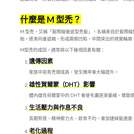
什麼是 M 型禿？
M 型禿，又稱「髮際線後退型禿髮」，名稱來自於髮際線
始，逐漸向後退縮，形成兩側凹陷、中間突出的視覺輪廓
M型禿的成因，通常與以下幾項因素有關：
遺傳因素
家族中若有禿頭成員，發生機率會大幅提升。
雄性賀爾蒙（DHT）影響
體內雄性荷爾蒙中的 DHT 會使毛囊逐漸萎縮，導
生活壓力與作息不良
長期熬夜、精神壓力大、飲食不均，會加速掉髮速度
老化過程