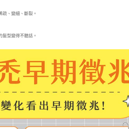
稀疏、變細、斷裂。
的髮型變得不聽話。